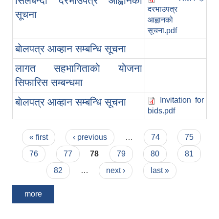
सिलबन्दी दरभाउपत्र आह्वानको
दरभाउपत्र
सूचना
आह्वानको
सूचना.pdf
बाेलपत्र आव्हान सम्बन्धि सूचना
लागत सहभागिताकाे याेजना
सिफारिस सम्बन्धमा
Invitation for
बाेलपत्र आव्हान सम्बन्धि सूचना
bids.pdf
Pages
« first
‹ previous
…
74
75
76
77
78
79
80
81
82
…
next ›
last »
more