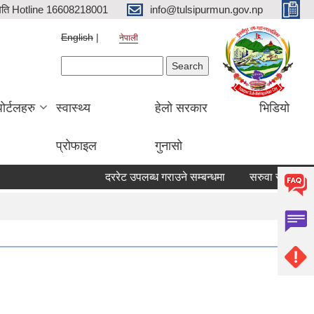
िति Hotline 16608218001
info@tulsipurmun.gov.np
English
नेपाली
Search form
Search
पोर्टलहरु
स्वास्थ्य
हेलो सरकार
भिडियो
प्रोफाइल
गुनासो
दररेट उपलब्ध गराउने सम्बन्धमा
सरुवा सहमतिका लागि