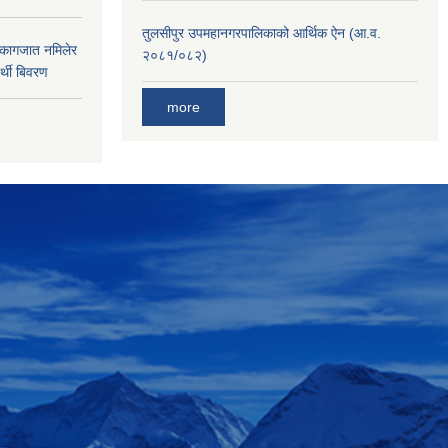
तुलसीपुर उपमहानगरपालिकाको आर्थिक ऐन (आ.व.
 कागजात नमिलेर
२०८१/०८२)
र्थी बिवरण
more