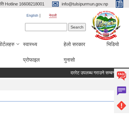
िति Hotline 16608218001
info@tulsipurmun.gov.np
English
नेपाली
Search form
Search
पोर्टलहरु
स्वास्थ्य
हेलो सरकार
भिडियो
प्रोफाइल
गुनासो
दररेट उपलब्ध गराउने सम्बन्धमा
सरुवा