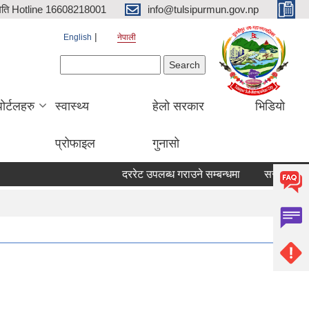
िति Hotline 16608218001
info@tulsipurmun.gov.np
English
नेपाली
Search form
Search
पोर्टलहरु
स्वास्थ्य
हेलो सरकार
भिडियो
प्रोफाइल
गुनासो
दररेट उपलब्ध गराउने सम्बन्धमा
सरुवा सहमतिका