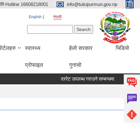
िति Hotline 16608218001
info@tulsipurmun.gov.np
English
नेपाली
Search form
Search
पोर्टलहरु
स्वास्थ्य
हेलो सरकार
भिडियो
प्रोफाइल
गुनासो
दररेट उपलब्ध गराउने सम्बन्धमा
सरुवा सहमति