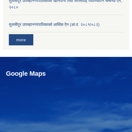
तुलसीपुर उपमहानगरपालिकाको खानेपानी तथा सरसफाई व्यवस्थापन सम्बन्धी ऐन,
२०८०
तुलसीपुर उपमहानगरपालिकाको आर्थिक ऐन (आ.व. २०८१/०८२)
more
Google Maps