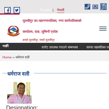
Skip to main content
English
नेपाली
तुलसीपुर उप-महानगरपालिका, नगर कार्यपालिकाको
कार्यालय, दाङ, लुम्बिनी प्रदेश
हाम्रो तुलसीपुर, राम्रो तुलसीपुर
भर्खरै
दररेट उपलब्ध गराउने सम्बन्धमा
सरुवा सहमतिका लागि 
You are here
Home
» धर्मराज वली
धर्मराज वली
Designation: