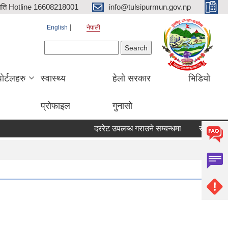
िति Hotline 16608218001
info@tulsipurmun.gov.np
English
नेपाली
Search form
Search
पोर्टलहरु
स्वास्थ्य
हेलो सरकार
भिडियो
प्रोफाइल
गुनासो
दररेट उपलब्ध गराउने सम्बन्धमा
सरुवा सहमतिका