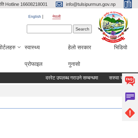
िति Hotline 16608218001
info@tulsipurmun.gov.np
English
नेपाली
Search form
Search
पोर्टलहरु
स्वास्थ्य
हेलो सरकार
भिडियो
प्रोफाइल
गुनासो
दररेट उपलब्ध गराउने सम्बन्धमा
सरुवा सहमतिका लागि 