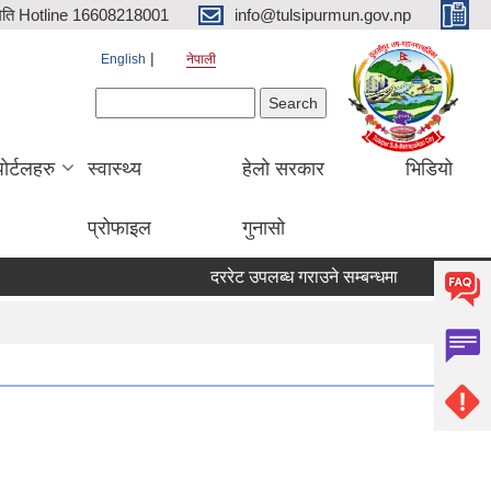
िति Hotline 16608218001
info@tulsipurmun.gov.np
English
नेपाली
Search form
Search
पोर्टलहरु
स्वास्थ्य
हेलो सरकार
भिडियो
प्रोफाइल
गुनासो
दररेट उपलब्ध गराउने सम्बन्धमा
सरुवा सहमतिक