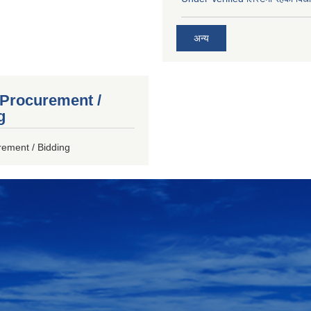
अन्य
 Procurement /
g
rement / Bidding