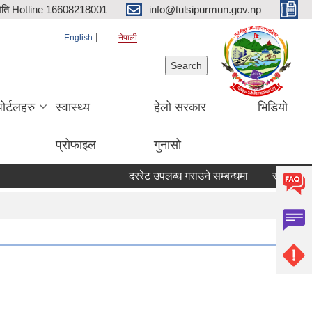
िति Hotline 16608218001
info@tulsipurmun.gov.np
English
नेपाली
Search form
Search
पोर्टलहरु
स्वास्थ्य
हेलो सरकार
भिडियो
प्रोफाइल
गुनासो
दररेट उपलब्ध गराउने सम्बन्धमा
सरुवा सहमतिका