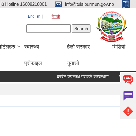
िति Hotline 16608218001
info@tulsipurmun.gov.np
English
नेपाली
Search form
Search
पोर्टलहरु
स्वास्थ्य
हेलो सरकार
भिडियो
प्रोफाइल
गुनासो
दररेट उपलब्ध गराउने सम्बन्धमा
सरुवा सहमतिका