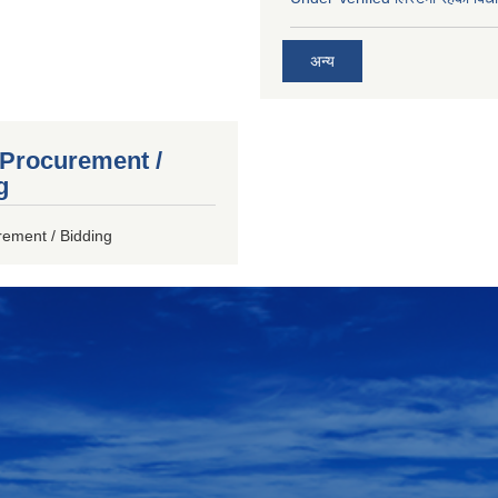
अन्य
 Procurement /
g
rement / Bidding