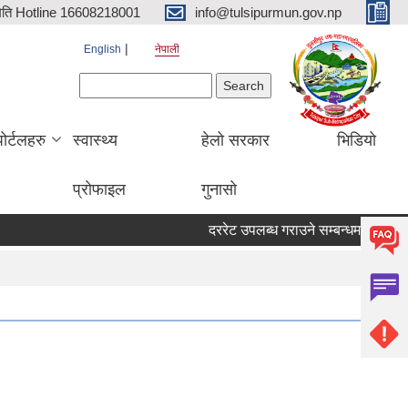
िति Hotline 16608218001
info@tulsipurmun.gov.np
English
नेपाली
Search form
Search
पोर्टलहरु
स्वास्थ्य
हेलो सरकार
भिडियो
प्रोफाइल
गुनासो
दररेट उपलब्ध गराउने सम्बन्धमा
सरुवा स