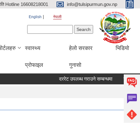
िति Hotline 16608218001
info@tulsipurmun.gov.np
English
नेपाली
Search form
Search
पोर्टलहरु
स्वास्थ्य
हेलो सरकार
भिडियो
प्रोफाइल
गुनासो
दररेट उपलब्ध गराउने सम्बन्धमा
सरुवा सहमतिक