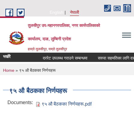
Skip to main content
English
नेपाली
तुलसीपुर उप-महानगरपालिका, नगर कार्यपालिकाको
कार्यालय, दाङ, लुम्बिनी प्रदेश
हाम्रो तुलसीपुर, राम्रो तुलसीपुर
भर्खरै
दररेट उपलब्ध गराउने सम्बन्धमा
सरुवा सहमतिका लागि दरखास
You are here
Home
» ९५ औ बैठकका निर्णयहरू
९५ औ बैठकका निर्णयहरू
Documents:
९५ औ बैठकका निर्णयहरू.pdf