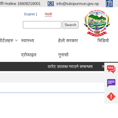
िति Hotline 16608218001
info@tulsipurmun.gov.np
English
नेपाली
Search form
Search
पोर्टलहरु
स्वास्थ्य
हेलो सरकार
भिडियो
प्रोफाइल
गुनासो
दररेट उपलब्ध गराउने सम्बन्धमा
सरुवा सहमतिका 