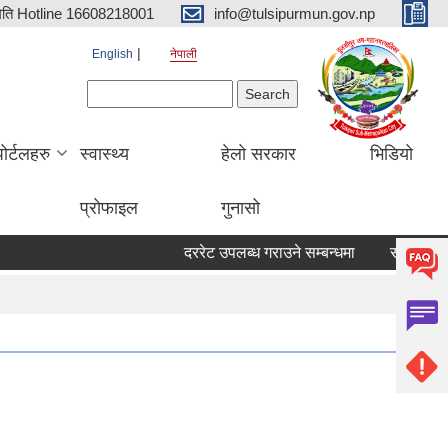
िति Hotline 16608218001
info@tulsipurmun.gov.np
English
नेपाली
Search form
Search
पोर्टलहरु
स्वास्थ्य
हेलो सरकार
भिडियो
प्रोफाइल
गुनासो
दररेट उपलब्ध गराउने सम्बन्धमा
सरुवा सहमतिका