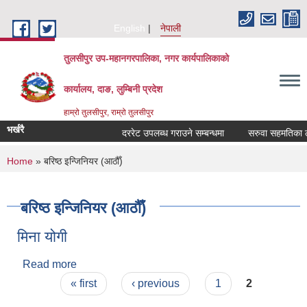
Skip to main content
English
नेपाली
तुलसीपुर उप-महानगरपालिका, नगर कार्यपालिकाको
कार्यालय, दाङ, लुम्बिनी प्रदेश
हाम्रो तुलसीपुर, राम्रो तुलसीपुर
भर्खरै
दररेट उपलब्ध गराउने सम्बन्धमा
सरुवा सहमतिका लागि
You are here
Home
» बरिष्ठ इन्जिनियर (आठौँ)
बरिष्ठ इन्जिनियर (आठौँ)
मिना योगी
Read more
about मिना योगी
Pages
« first
‹ previous
1
2