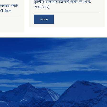
तुलसीपुर उपमहानगरपालिकाको आर्थिक ऐन (आ.व.
 कागजात नमिलेर
२०८१/०८२)
र्थी बिवरण
more