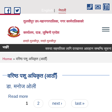
Skip to main content
English
नेपाली
तुलसीपुर उप-महानगरपालिका, नगर कार्यपालिकाको
कार्यालय, दाङ, लुम्बिनी प्रदेश
हाम्रो तुलसीपुर, राम्रो तुलसीपुर
भर्खरै
सरुवा सहमतिका लागि दरखास्त आवहान सम्बन्धि सूचना
You are here
Home
» वरिष्ठ पशु अधिकृत (आठौँ)
वरिष्ठ पशु अधिकृत (आठौँ)
डा. मनाेज ‌‍‍‌‌‌ओली
Read more
about डा. मनाेज ‌‍‍‌‌‌ओली
Pages
1
2
next ›
last »