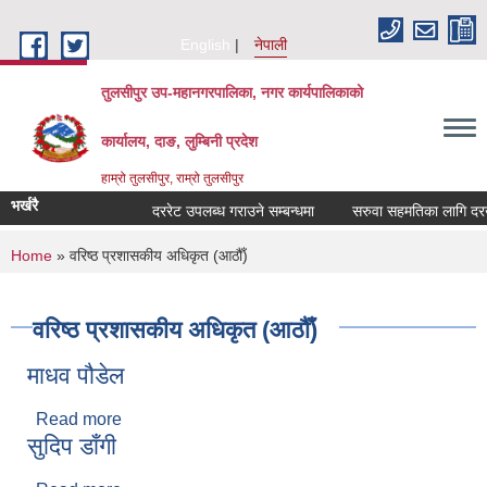
Skip to main content
English
नेपाली
तुलसीपुर उप-महानगरपालिका, नगर कार्यपालिकाको
कार्यालय, दाङ, लुम्बिनी प्रदेश
हाम्रो तुलसीपुर, राम्रो तुलसीपुर
भर्खरै
दररेट उपलब्ध गराउने सम्बन्धमा
सरुवा सहमतिका लागि दरखास्
You are here
Home
» वरिष्ठ प्रशासकीय अधिकृत (आठौँ)
वरिष्ठ प्रशासकीय अधिकृत (आठौँ)
माधव पौडेल
Read more
about माधव पौडेल
सुदिप डाँगी