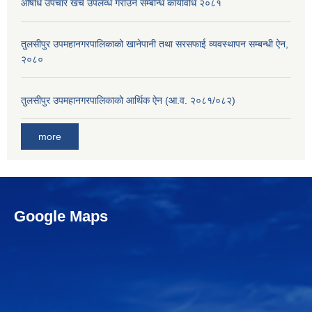
औषधि उपचार खर्च उपलव्ध गराउने सम्बन्धि कार्यविधि २०८१
तुलसीपुर उपमहानगरपालिकाको खानेपानी तथा सरसफाई व्यवस्थापन सम्बन्धी ऐन,
२०८०
तुलसीपुर उपमहानगरपालिकाको आर्थिक ऐन (आ.व. २०८१/०८२)
more
Google Maps