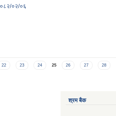
क २०८२/०२/०६
पटक २०८२/०२/०६
22
23
24
25
26
27
28
श्रम बैक