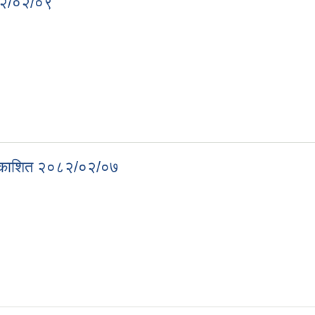
०८२/०२/०९
२०८२/०२/०९
प्रकाशित २०८२/०२/०७
क प्रकाशित २०८२/०२/०७