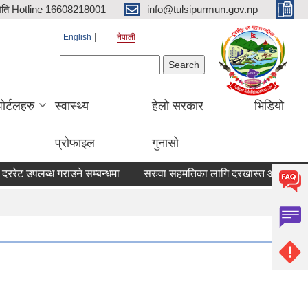
िति Hotline 16608218001
info@tulsipurmun.gov.np
English
नेपाली
Search form
Search
पोर्टलहरु
स्वास्थ्य
हेलो सरकार
भिडियो
प्रोफाइल
गुनासो
ट उपलब्ध गराउने सम्बन्धमा
सरुवा सहमतिका लागि दरखास्त आवहान सम्बन्धि