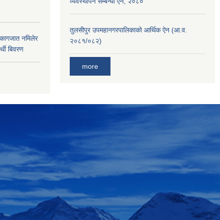
व्यवस्थापन सम्बन्धी ऐन, २०८०
तुलसीपुर उपमहानगरपालिकाको आर्थिक ऐन (आ.व.
 कागजात नमिलेर
२०८१/०८२)
र्थी बिवरण
more