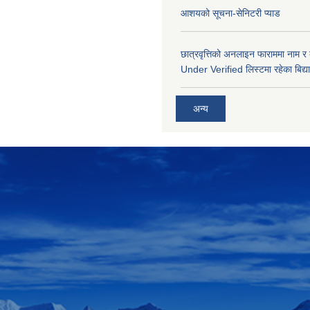
आशयको सूचना-सेनिटरी प्याड
छात्रवृत्तिको अनलाइन फाराममा नाम र
Under Verified लिस्टमा रहेका बिद्या
अन्य