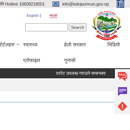
िति Hotline 16608218001
info@tulsipurmun.gov.np
English
नेपाली
Search form
Search
पोर्टलहरु
स्वास्थ्य
हेलो सरकार
भिडियो
प्रोफाइल
गुनासो
दररेट उपलब्ध गराउने सम्बन्धमा
सरुवा सहमतिका