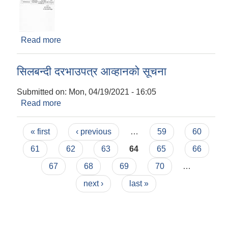
Read more
about बोलपत्र स्वीकृत गर्ने आशयको सूचना (मा.वि. सेन्टर
स्कुल भवन निर्माण )
सिलबन्दी दरभाउपत्र आव्हानको सूचना
Submitted on:
Mon, 04/19/2021 - 16:05
Read more
about सिलबन्दी दरभाउपत्र आव्हानको सूचना
Pages
« first
‹ previous
…
59
60
61
62
63
64
65
66
67
68
69
70
…
next ›
last »