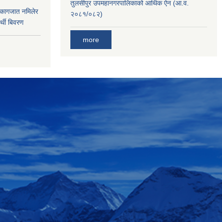
तुलसीपुर उपमहानगरपालिकाको आर्थिक ऐन (आ.व.
 कागजात नमिलेर
२०८१/०८२)
र्थी बिवरण
more