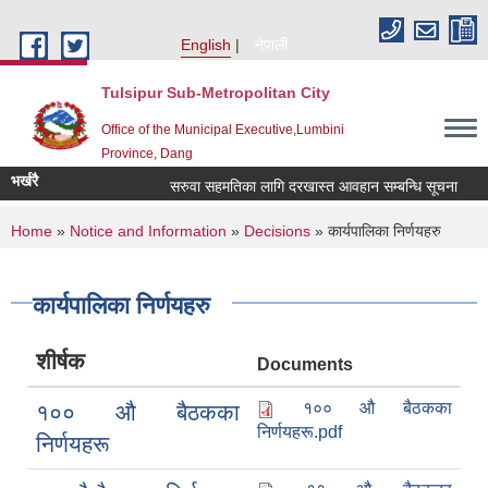
Skip to main content
English
नेपाली
Tulsipur Sub-Metropolitan City
Office of the Municipal Executive,Lumbini
Province, Dang
भर्खरै
सरुवा सहमतिका लागि दरखास्त आवहान सम्बन्धि सूचना
स
You are here
Home
»
Notice and Information
»
Decisions
» कार्यपालिका निर्णयहरु
कार्यपालिका निर्णयहरु
शीर्षक
Documents
१०० औ बैठकका
१०० औ बैठकका
निर्णयहरू.pdf
निर्णयहरू