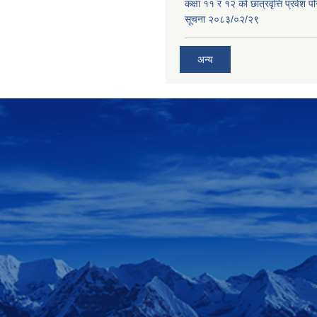
कक्षा ११ र १२ को छात्रवृत्ति प्रवेश परिक
सूचना २०८३/०२/२९
अन्य