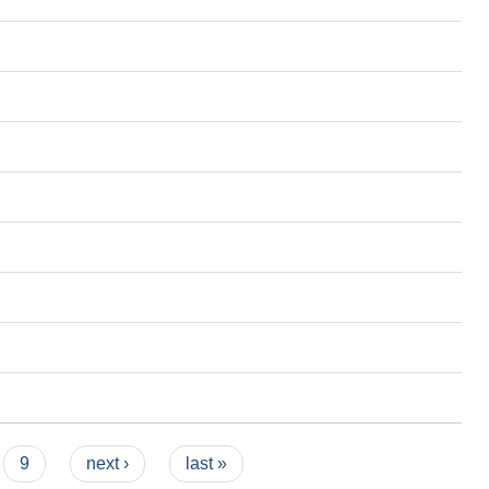
9
next ›
last »