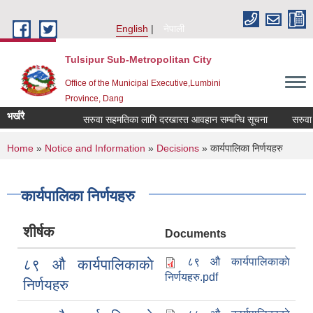
Skip to main content
English
नेपाली
Tulsipur Sub-Metropolitan City
Office of the Municipal Executive,Lumbini
Province, Dang
भर्खरै
सरुवा सहमतिका लागि दरखास्त आवहान सम्बन्धि सूचना
सरुवा सह
You are here
Home
»
Notice and Information
»
Decisions
» कार्यपालिका निर्णयहरु
कार्यपालिका निर्णयहरु
शीर्षक
Documents
८९ औ कार्यपालिकाकाे
८९ औ कार्यपालिकाकाे
निर्णयहरु.pdf
निर्णयहरु