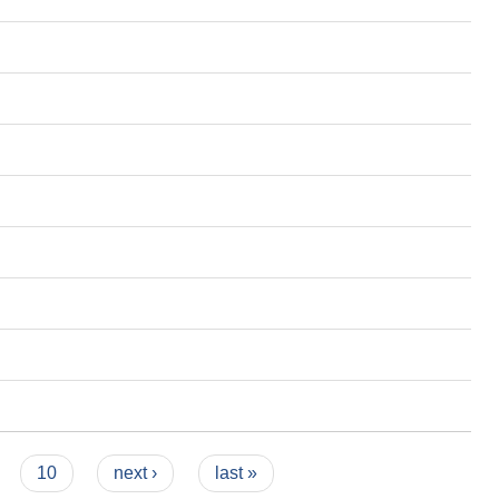
10
next ›
last »