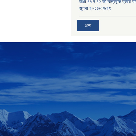
कक्षा ११ र १२ को छात्रवृत्ति प्रवेश परिक
सूचना २०८३/०२/२९
अन्य