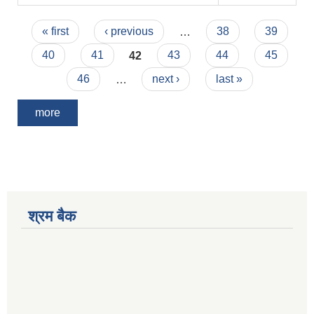
Pages
« first
‹ previous
…
38
39
40
41
42
43
44
45
46
…
next ›
last »
more
श्रम बैक