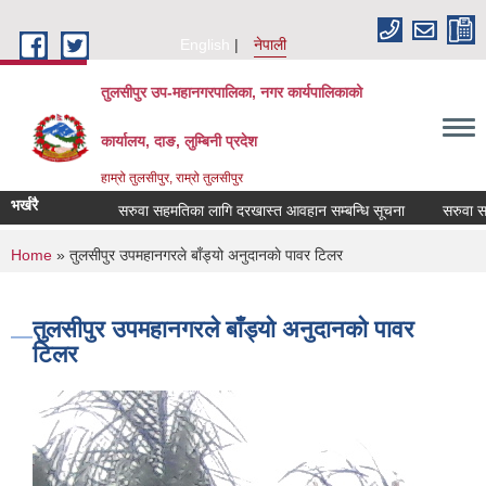
Skip to main content
English
नेपाली
तुलसीपुर उप-महानगरपालिका, नगर कार्यपालिकाको
कार्यालय, दाङ, लुम्बिनी प्रदेश
हाम्रो तुलसीपुर, राम्रो तुलसीपुर
भर्खरै
सरुवा सहमतिका लागि दरखास्त आवहान सम्बन्धि सूचना
सरुवा सहमतिका लागि द
You are here
Home
» तुलसीपुर उपमहानगरले बाँड्यो अनुदानकाे पावर टिलर
तुलसीपुर उपमहानगरले बाँड्यो अनुदानकाे पावर
टिलर