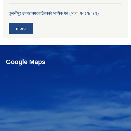
तुलसीपुर उपमहानगरपालिकाको आर्थिक ऐन (आ.व. २०८१/०८२)
more
Google Maps