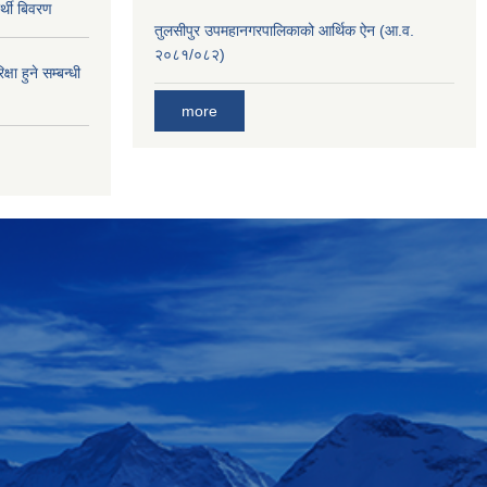
र्थी बिवरण
तुलसीपुर उपमहानगरपालिकाको आर्थिक ऐन (आ.व.
२०८१/०८२)
्षा हुने सम्बन्धी
more