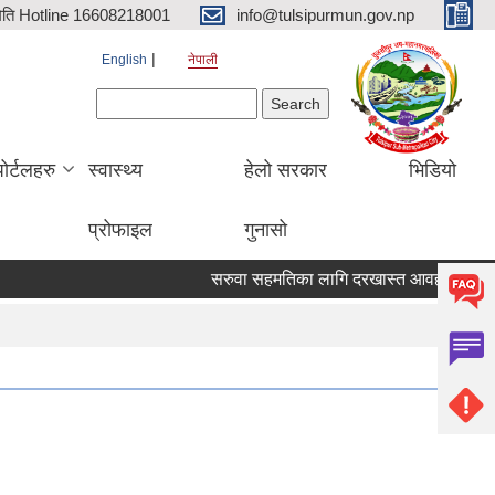
िति Hotline 16608218001
info@tulsipurmun.gov.np
English
नेपाली
Search form
Search
पोर्टलहरु
स्वास्थ्य
हेलो सरकार
भिडियो
प्रोफाइल
गुनासो
सरुवा सहमतिका लागि दरखास्त आवहान सम्बन्धि सूचन