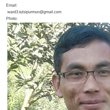
Email:
ward3.tulsipurmun@gmail.com
Photo: