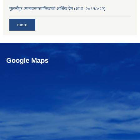
तुलसीपुर उपमहानगरपालिकाको आर्थिक ऐन (आ.व. २०८१/०८२)
more
Google Maps