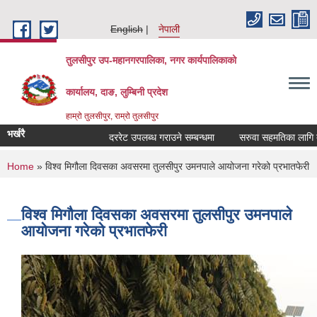
Skip to main content
English
नेपाली
तुलसीपुर उप-महानगरपालिका, नगर कार्यपालिकाको
कार्यालय, दाङ, लुम्बिनी प्रदेश
हाम्रो तुलसीपुर, राम्रो तुलसीपुर
भर्खरै
दररेट उपलब्ध गराउने सम्बन्धमा
सरुवा सहमतिका लागि दरखा
You are here
Home
» विश्व मिगौला दिवसका अवसरमा तुलसीपुर उमनपाले आयोजना गरेको प्रभातफेरी
विश्व मिगौला दिवसका अवसरमा तुलसीपुर उमनपाले
आयोजना गरेको प्रभातफेरी