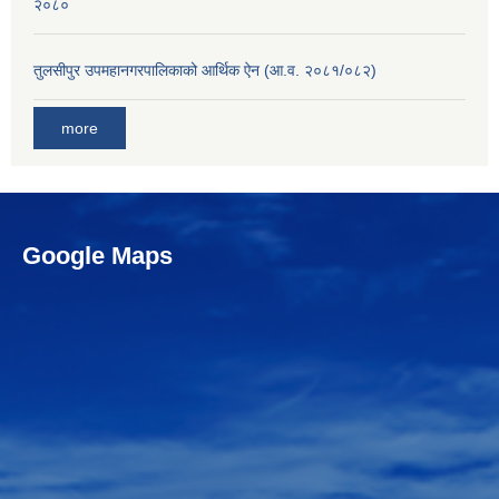
२०८०
तुलसीपुर उपमहानगरपालिकाको आर्थिक ऐन (आ.व. २०८१/०८२)
more
Google Maps