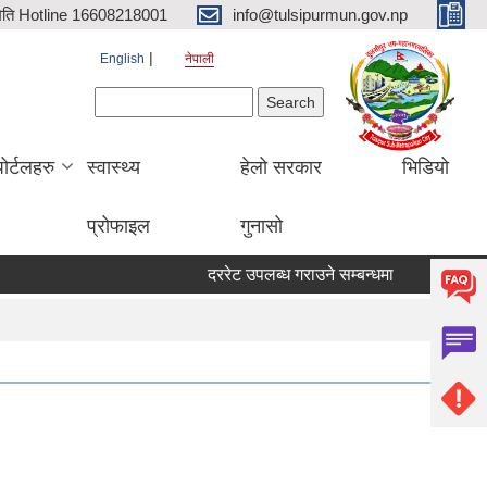
िति Hotline 16608218001
info@tulsipurmun.gov.np
English
नेपाली
Search form
Search
पोर्टलहरु
स्वास्थ्य
हेलो सरकार
भिडियो
प्रोफाइल
गुनासो
दररेट उपलब्ध गराउने सम्बन्धमा
सरुवा सहमति