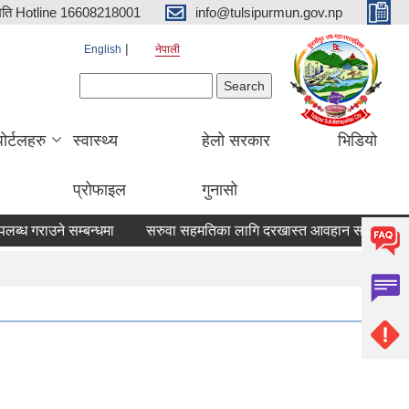
िति Hotline 16608218001
info@tulsipurmun.gov.np
English
नेपाली
Search form
Search
पोर्टलहरु
स्वास्थ्य
हेलो सरकार
भिडियो
प्रोफाइल
गुनासो
 गराउने सम्बन्धमा
सरुवा सहमतिका लागि दरखास्त आवहान सम्बन्धि सूचना