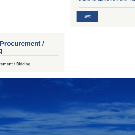
अन्य
 Procurement /
g
rement / Bidding