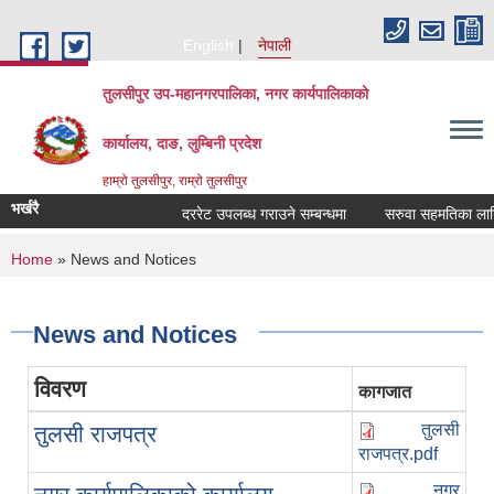
Skip to main content
English
नेपाली
तुलसीपुर उप-महानगरपालिका, नगर कार्यपालिकाको
कार्यालय, दाङ, लुम्बिनी प्रदेश
हाम्रो तुलसीपुर, राम्रो तुलसीपुर
भर्खरै
दररेट उपलब्ध गराउने सम्बन्धमा
सरुवा सहमतिका लागि द
You are here
Home
» News and Notices
News and Notices
विवरण
कागजात
तुलसी
तुलसी राजपत्र
राजपत्र.pdf
नगर