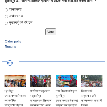
तुलसीपुर उप-महानगरपालिकाले प्रदान गर्दै आएको सेवा तपाईलाई कस्तो लाग्यो ?
Choices
प्रभावकारी
सन्तोषजनक
सुधारगर्नु पर्ने धेरै छन
Older polls
Results
तुलसीपुर
भारतिय राजदुधावास
नगर विकास कोषद्धारा
किसानलाई
उपमहानगरपालिकाका
र तुसलीपुर
तुलसीपुर
अनुदानमा कृषि
नवनिर्वाचित
उपमहानगरपालिकाको
उपमहानगरपालिकालाई
यान्त्रिकरण सामाग्री
जनप्रतिनिधीहरुले
लगानीमा राप्ति आखा
उत्कृष्ट सेवा ग्राहिको
वितरण