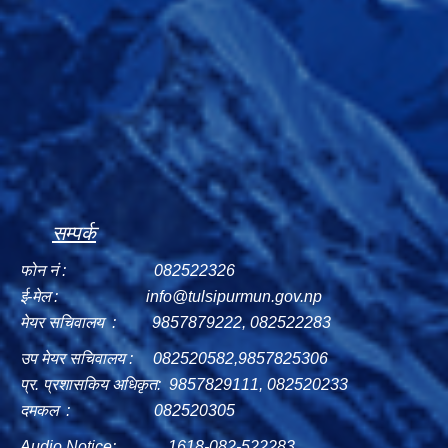
सम्पर्क
फोन नं : 082522326
ई-मेल :
info@tulsipurmun.gov.np
मेयर सचिवालय : 9857879222, 082522283
उप मेयर सचिवालय : 082520582,9857825306
प्र. प्रशासकिय अधिकृत: 9857829111, 082520233
दमकल : 082520305
Audio Notice: 1618-082-522283