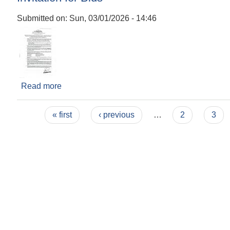
Submitted on:
Sun, 03/01/2026 - 14:46
Read more
about Invitation for Bids
Pages
« first
‹ previous
…
2
3