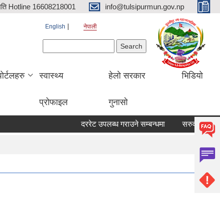
िति Hotline 16608218001
info@tulsipurmun.gov.np
English
नेपाली
Search form
Search
पोर्टलहरु
स्वास्थ्य
हेलो सरकार
भिडियो
प्रोफाइल
गुनासो
दररेट उपलब्ध गराउने सम्बन्धमा
सरुवा सहमतिका लागि