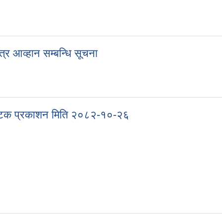
प्रथम पटक प्रकाशन मिति : २०८२/१०/२७
त्र आव्हान सम्बन्धि सूचना
लपत्र आव्हान सम्बन्धि सूचना
रथमपटक प्रकाशन मिति २०८२-१०-२६
प्रथमपटक प्रकाशन मिति २०८२-१०-२६