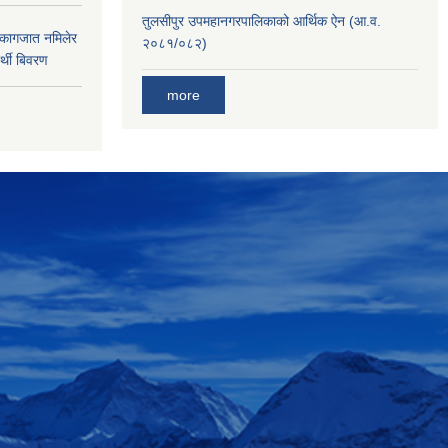
तुलसीपुर उपमहानगरपालिकाको आर्थिक ऐन (आ.व.
 कागजात नमिलेर
२०८१/०८२)
र्थी बिवरण
more