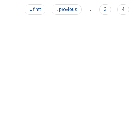
Pages
« first
‹ previous
…
3
4