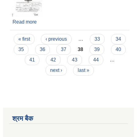
Read more
about बोलपत्र आह्वानको सूचना (चन्द्रघन्टा भगबती
मन्दिर पुर्वाधार निर्माण, वडा न. १७ मज्गै)
Pages
« first
‹ previous
…
33
34
35
36
37
38
39
40
41
42
43
44
…
next ›
last »
श्रम बैक